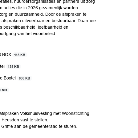
ties, huurdersorganisaties en partners uit zorg
 en acties die in 2026 gezamenlijk worden
‑zorg en duurzaamheid. Door de afspraken te
 afspraken uitvoerbaar en bestuurbaar. Daarmee
s beschikbaarheid, leefbaarheid en
ortgang van het woonbeleid.
26 BOX
118 KB
tel
138 KB
te Boxtel
638 KB
1 MB
eafspraken Volkshuisvesting met Woonstichting
eusden vast te stellen.
 Griffie aan de gemeenteraad te sturen.