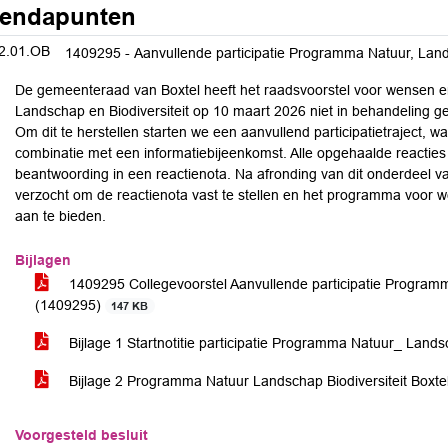
endapunten
2.01.OB
1409295 - Aanvullende participatie Programma Natuur, Lands
De gemeenteraad van Boxtel heeft het raadsvoorstel voor wensen 
Landschap en Biodiversiteit op 10 maart 2026 niet in behandeling ge
Om dit te herstellen starten we een aanvullend participatietraject, 
combinatie met een informatiebijeenkomst. Alle opgehaalde reactie
beantwoording in een reactienota. Na afronding van dit onderdeel van
verzocht om de reactienota vast te stellen en het programma voo
aan te bieden.
Bijlagen
1409295 Collegevoorstel Aanvullende participatie Programma
(1409295)
147 KB
Bijlage 1 Startnotitie participatie Programma Natuur_ Lands
Bijlage 2 Programma Natuur Landschap Biodiversiteit Boxt
Voorgesteld besluit