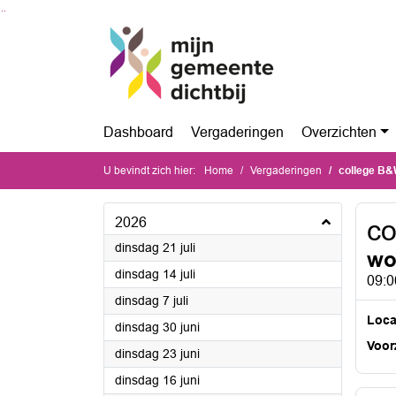
Ga naar de inhoud van deze pagina
Ga naar het zoeken
Ga naar het menu
Dashboard
Vergaderingen
Overzichten
U bevindt zich hier:
Home
Vergaderingen
college B&
2026
co
2026
dinsdag 21 juli
wo
2026
dinsdag 14 juli
09:0
2026
dinsdag 7 juli
Loca
2026
dinsdag 30 juni
Voorz
2026
dinsdag 23 juni
2026
dinsdag 16 juni