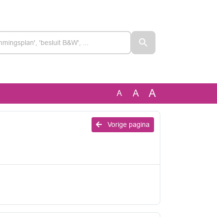
A
A
A
Vorige pagina