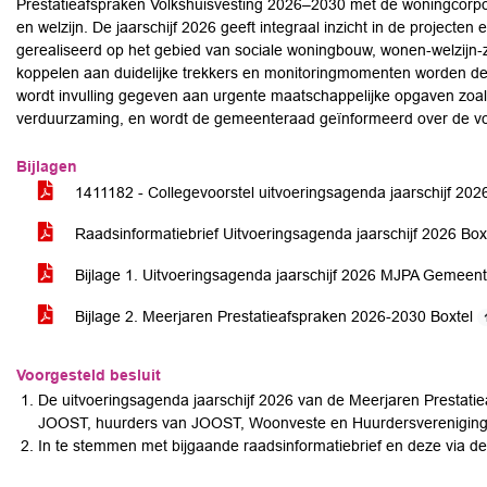
Prestatieafspraken Volkshuisvesting 2026–2030 met de woningcorpora
en welzijn. De jaarschijf 2026 geeft integraal inzicht in de projecten
gerealiseerd op het gebied van sociale woningbouw, wonen‑welzijn
koppelen aan duidelijke trekkers en monitoringmomenten worden de
wordt invulling gegeven aan urgente maatschappelijke opgaven zoal
verduurzaming, en wordt de gemeenteraad geïnformeerd over de vo
Bijlagen
1411182 - Collegevoorstel uitvoeringsagenda jaarschijf 20
Raadsinformatiebrief Uitvoeringsagenda jaarschijf 2026 Box
Bijlage 1. Uitvoeringsagenda jaarschijf 2026 MJPA Gemeen
Bijlage 2. Meerjaren Prestatieafspraken 2026-2030 Boxtel
Voorgesteld besluit
De uitvoeringsagenda jaarschijf 2026 van de Meerjaren Prestati
JOOST, huurders van JOOST, Woonveste en Huurdersvereniging H
In te stemmen met bijgaande raadsinformatiebrief en deze via de