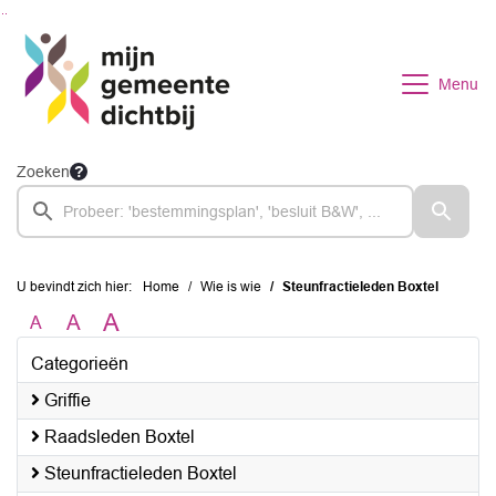
Ga naar de inhoud van deze pagina
Ga naar het zoeken
Ga naar het menu
Menu
Zoeken
U bevindt zich hier:
Home
Wie is wie
Steunfractieleden Boxtel
A
A
A
Categorieën
Griffie
Raadsleden Boxtel
Steunfractieleden Boxtel