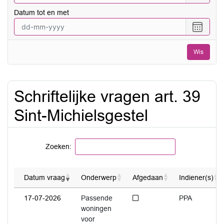
een
Datum tot en met
datum
vanaf
Selecte
een
datum
Wis
tot
en
met
Schriftelijke vragen art. 39
Sint-Michielsgestel
Zoeken:
Datum vraag
Onderwerp
Afgedaan
Indiener(s)
Niet afgedaan
17-07-2026
Passende
PPA
woningen
voor