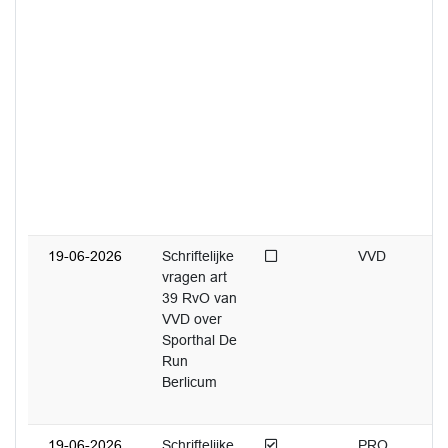
Niet afgedaan
19-06-2026
Schriftelijke
VVD
vragen art
39 RvO van
VVD over
Sporthal De
Run
Berlicum
Afgedaan
19-06-2026
Schriftelijke
PRO