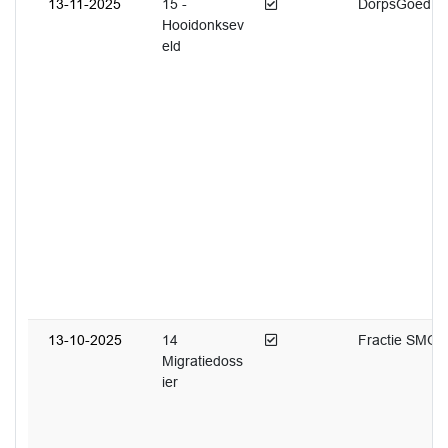
Afgedaan
13-11-2025
15 -
DorpsGoed
Hooidonksev
eld
Afgedaan
13-10-2025
14
Fractie SMG
Migratiedoss
ier