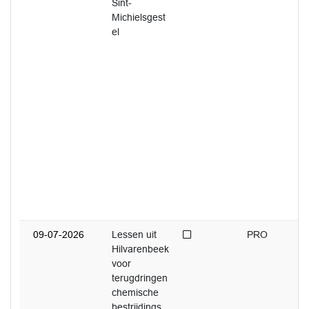
Sint-
Michielsgest
el
Niet afgedaan
09-07-2026
Lessen uit
PRO
Hilvarenbeek
voor
terugdringen
chemische
bestrijdings