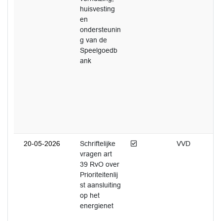
huisvesting
en
ondersteunin
g van de
Speelgoedb
ank
Afgedaan
20-05-2026
Schriftelijke
VVD
vragen art
39 RvO over
Prioriteitenlij
st aansluiting
op het
energienet