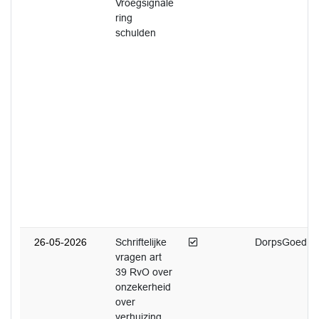
Vroegsignale
ring
schulden
Afgedaan
26-05-2026
Schriftelijke
DorpsGoed
vragen art
39 RvO over
onzekerheid
over
verhuizing,