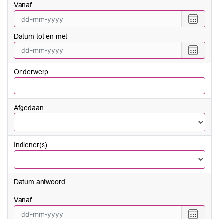
vanaf
Selecte
een
Datum tot en met
datum
vanaf
Selecte
een
datum
Onderwerp
tot
en
met
Afgedaan
Indiener(s)
Datum antwoord
vanaf
Selecte