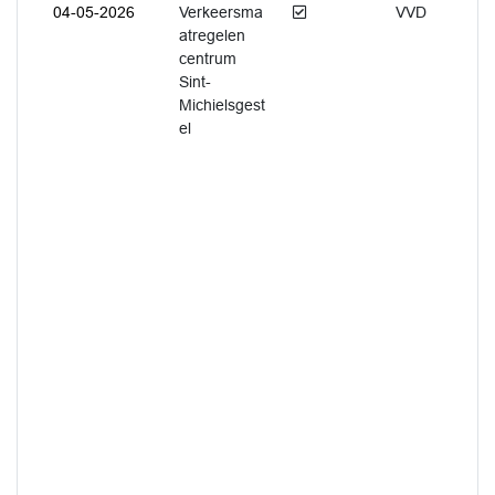
Afgedaan
04-05-2026
Verkeersma
VVD
atregelen
centrum
Sint-
Michielsgest
el