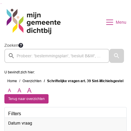
Ga naar de inhoud van deze pagina
Ga naar het zoeken
Ga naar het menu
Menu
Zoeken
U bevindt zich hier:
Home
Overzichten
Schriftelijke vragen art. 39 Sint-Michielsgestel
A
A
A
Terug naar overzichten
Filters
Datum vraag