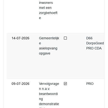
inwoners
met een
zorgbehoeft
e
Niet afgedaan
14-07-2026
Gemeentelijk
D66
e
DorpsGoed
asielopvang
PRO CDA
opgave
Afgedaan
09-07-2026
Vervolgvrage
PRO
n n.a.v.
beantwoordi
ng
demonstratie