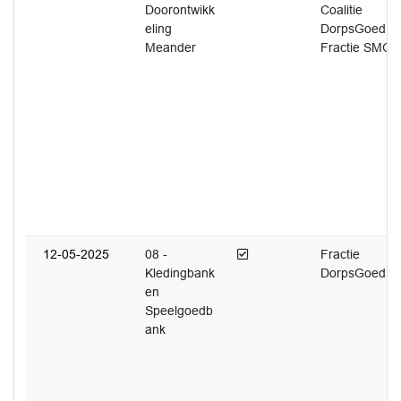
Doorontwikk
Coalitie
eling
DorpsGoed
Meander
Fractie SMG
Afgedaan
12-05-2025
08 -
Fractie
Kledingbank
DorpsGoed
en
Speelgoedb
ank