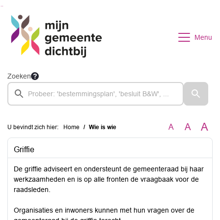
Ga naar de inhoud van deze pagina
Ga naar het zoeken
Ga naar het menu
Menu
Zoeken
A
A
A
U bevindt zich hier:
Home
Wie is wie
Griffie
De griffie adviseert en ondersteunt de gemeenteraad bij haar
werkzaamheden en is op alle fronten de vraagbaak voor de
raadsleden.
Organisaties en inwoners kunnen met hun vragen over de