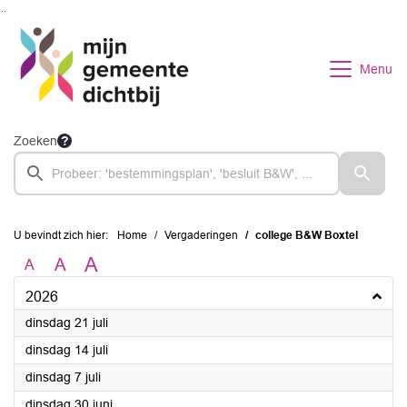
Ga naar de inhoud van deze pagina
Ga naar het zoeken
Ga naar het menu
Menu
Zoeken
U bevindt zich hier:
Home
Vergaderingen
college B&W Boxtel
A
A
A
2026
2026
dinsdag 21 juli
2026
dinsdag 14 juli
2026
dinsdag 7 juli
2026
dinsdag 30 juni