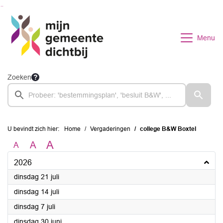
Ga naar de inhoud van deze pagina
Ga naar het zoeken
Ga naar het menu
Menu
Zoeken
U bevindt zich hier:
Home
Vergaderingen
college B&W Boxtel
A
A
A
2026
2026
dinsdag 21 juli
2026
dinsdag 14 juli
2026
dinsdag 7 juli
2026
dinsdag 30 juni