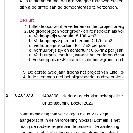
4. In te stemmen met het bijgevoegde raadsvoorstel en
dit via de griffie aan de gemeenteraad te verzenden.
Besluit
Eiffel de opdracht te verlenen om het project oneigenlij
De grondprijzen voor groen- en reststroken als volgt vas
a. Verkoopprijs voortuin: € 100,-/m2
b. Verkoopprijs zij- en achtertuin: € 175,-/m2
c. Verhuurprijs voortuin: € 2,-/m2 per jaar
d. Verhuurprijs zij- en achtertuin: € 6,-/m2 per jaar
e. Verhuurprijs voortuin, waarbij het onderhoud van g
f. Verkoopprijs reststroken bij landbouwgrond: op basis
3. De eerste twee jaar, tijdens het project van Eiffel, de
4. In te stemmen met het bijgevoegde raadsvoorstel en dit
02.04.OB
1403398 - Nadere regels Maatschappelijke
Ondersteuning Boxtel 2026
Naar aanleiding van wijzigingen die in 2026 zijn
aangebracht in de Verordening Sociaal Domein is het
nodig de nadere regels aan te passen. De aanleiding
van een aantal wijzigingen is het maatregelenpakket