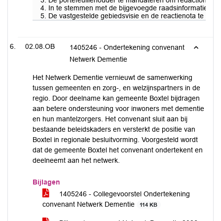
3. De portefeuillehouder te mandateren om redactionele en
4. In te stemmen met de bijgevoegde raadsinformatiebrief
5. De vastgestelde gebiedsvisie en de reactienota te publ
02.08.OB
1405246 - Ondertekening convenant
Netwerk Dementie
Het Netwerk Dementie vernieuwt de samenwerking
tussen gemeenten en zorg-, en welzijnspartners in de
regio. Door deelname kan gemeente Boxtel bijdragen
aan betere ondersteuning voor inwoners met dementie
en hun mantelzorgers. Het convenant sluit aan bij
bestaande beleidskaders en versterkt de positie van
Boxtel in regionale besluitvorming. Voorgesteld wordt
dat de gemeente Boxtel het convenant ondertekent en
deelneemt aan het netwerk.
Bijlagen
1405246 - Collegevoorstel Ondertekening
convenant Netwerk Dementie
114 KB