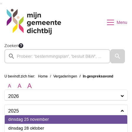
Ga naar de inhoud van deze pagina
Ga naar het zoeken
Ga naar het menu
Menu
Zoeken
U bevindt zich hier:
Home
Vergaderingen
In-gespreksavond
A
A
A
2026
2025
2025
dinsdag 25 november
2025
dinsdag 28 oktober