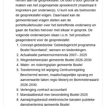
nemen aan de gesprekstafel. Dit doet u door gebruik te
maken van het zogenaamde spreekrecht (maximaal 6
insprekers per onderwerp). U kunt ook als toehoorder
de gesprekstafel volgen. Daarnaast kan de
gemeenteraad vragen stellen aan de
portefeuillehouder over het betreffende onderwerp en
gaan de fracties hierover met elkaar in gesprek. De
volgende onderwerpen staan i.o.m. het presidium
geagendeerd voor de gesprekstafel:
Concept-gebiedsvisie ‘Gebiedsgericht programma
Boxtel Noordwest’; wensen en bedenkingen.
Actualisatie parkeernormennota 2007– 2025
Wegenbeheerplan gemeente Boxtel 2026-2030
Water- en rioleringsplan gemeente Boxtel
Toestemming tot wijziging Centrumregeling
Beschermd wonen, maatschappelijke opvang en
aanverwante taken regio Meierij en Bommelerwaard
2026-2030.
Verlenging contract accountant
Mandaatbesluit mer-beoordeling Boxtel 2025
Aanwijzingsbesluit elektronische kanalen publieke
dienstverlening gemeente Boxtel