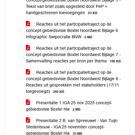
concept-gebiedsvisie Boxtel Noordwest Bijlage 5 -
Tekst van brief zoals opgesteld door PeP +
handgeschreven toevoegingen
93 KB
Reacties uit het participatietraject op de
concept-gebiedsvisie Boxtel Noordwest Bijlage 6
Infographic Swipocratie BNW
5 MB
Reacties uit het participatietraject op de
concept-gebiedsvisie Boxtel Noordwest Bijlage 7 -
Samenvatting reacties per bron per thema
196 KB
Reacties uit het participatietraject op de
concept-gebiedsvisie Boxtel Noordwest Bijlage 8 -
Reacties uit gesprekken met stakeholders (17/11
toegevoegd)
288 KB
Presentatie 1 IGA 25 nov 2025 concept-
gebiedsvisie Boxtel Nw
2 MB
Presentatie 2 B. van Spreeuwel - Van Tuijn
Stedenbouw - IGA 25 november concept-
gebiedsvisie Boxtel Nw
35 MB