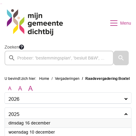
Ga naar de inhoud van deze pagina
Ga naar het zoeken
Ga naar het menu
Menu
Zoeken
U bevindt zich hier:
Home
Vergaderingen
Raadsvergadering Boxtel
A
A
A
2026
2025
2025
dinsdag 16 december
2025
woensdag 10 december