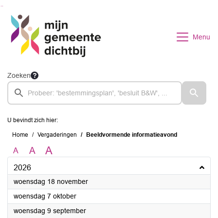
Ga naar de inhoud van deze pagina
Ga naar het zoeken
Ga naar het menu
Menu
Zoeken
U bevindt zich hier:
Home
Vergaderingen
Beeldvormende informatieavond
A
A
A
2026
2026
woensdag 18 november
2026
woensdag 7 oktober
2026
woensdag 9 september