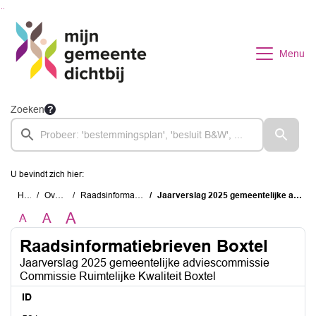
Ga naar de inhoud van deze pagina
Ga naar het zoeken
Ga naar het menu
Menu
Zoeken
U bevindt zich hier:
Home
Overzichten
Raadsinformatiebrieven Boxtel
Jaarverslag 2025 gemeentelijke adviescommissie Commissie Ruimtelijke Kwaliteit Boxtel
A
A
A
Raadsinformatiebrieven Boxtel
Jaarverslag 2025 gemeentelijke adviescommissie
Commissie Ruimtelijke Kwaliteit Boxtel
ID