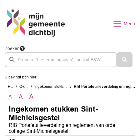
Ga naar de inhoud van deze pagina
Ga naar het zoeken
Ga naar het menu
Menu
Zoeken
U bevindt zich hier:
Home
Overzichten
Ingekomen stukken Sint-Michielsgestel
RIB Portefeuilleverdeling en reglement van orde college Sint-Michielsgestel
A
A
A
Ingekomen stukken Sint-
Michielsgestel
RIB Portefeuilleverdeling en reglement van orde
college Sint-Michielsgestel