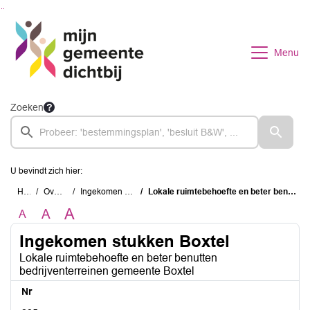
Ga naar de inhoud van deze pagina
Ga naar het zoeken
Ga naar het menu
Menu
Zoeken
U bevindt zich hier:
Home
Overzichten
Ingekomen stukken Boxtel
Lokale ruimtebehoefte en beter benutten bedrijventerreinen gemeente Boxtel
A
A
A
Ingekomen stukken Boxtel
Lokale ruimtebehoefte en beter benutten
bedrijventerreinen gemeente Boxtel
Nr