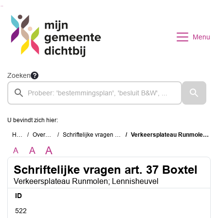
Ga naar de inhoud van deze pagina
Ga naar het zoeken
Ga naar het menu
Menu
Zoeken
U bevindt zich hier:
Home
Overzichten
Schriftelijke vragen art. 37 Boxtel
Verkeersplateau Runmolen; Lennisheuvel
A
A
A
Schriftelijke vragen art. 37 Boxtel
Verkeersplateau Runmolen; Lennisheuvel
ID
522