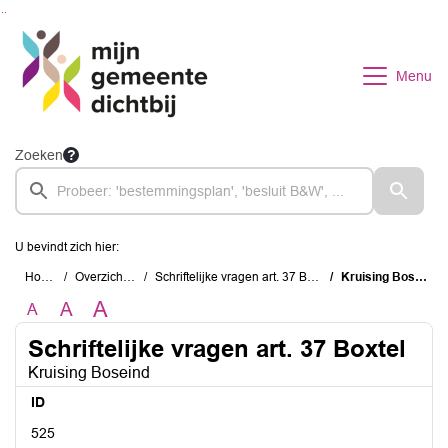
Ga naar de inhoud van deze pagina
Ga naar het zoeken
Ga naar het menu
Menu
Zoeken
U bevindt zich hier:
Home
Overzichten
Schriftelijke vragen art. 37 Boxtel
Kruising Boseind
A
A
A
Schriftelijke vragen art. 37 Boxtel
Kruising Boseind
ID
525