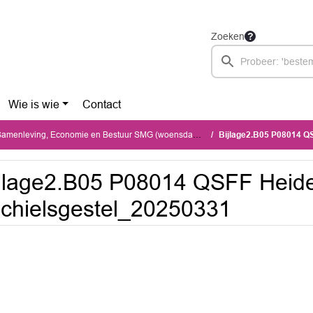
Zoeken
Wie is wie
Contact
nleving, Economie en Bestuur SMG (woensdag 13 mei 2026)
Bijlage2.B05 P08014 QSFF
jlage2.B05 P08014 QSFF Heidel
chielsgestel_20250331