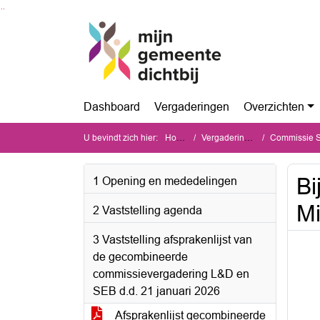
Ga naar de inhoud van deze pagina
Ga naar het zoeken
Ga naar het menu
Dashboard
Vergaderingen
Overzichten
U bevindt zich hier:
Home
Vergaderingen
Commissie Same
Bi
1 Opening en mededelingen
Mi
2 Vaststelling agenda
3 Vaststelling afsprakenlijst van
de gecombineerde
commissievergadering L&D en
SEB d.d. 21 januari 2026
Afsprakenlijst gecombineerde