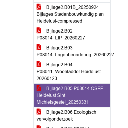
Bijlage2.B01B_20250924
Bijlages Stedenbouwkundig plan
Heidelust-compressed
Bijlage2.B02
P08014_LIP_20260227
Bijlage2.B03
P08014_Lagenbenadering_20260227
Bijlage2.B04
P08041_Woonladder Heidelust
20260123
Bijlage2.B05 P08014 QSFF
Heidelust Sint
Michielsgestel_20250331
Bijlage2.B06 Ecologisch
vervolgonderzoek