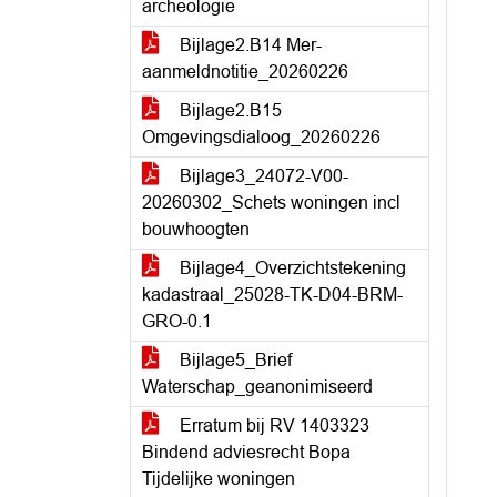
archeologie
Bijlage2.B14 Mer-
aanmeldnotitie_20260226
Bijlage2.B15
Omgevingsdialoog_20260226
Bijlage3_24072-V00-
20260302_Schets woningen incl
bouwhoogten
Bijlage4_Overzichtstekening
kadastraal_25028-TK-D04-BRM-
GRO-0.1
Bijlage5_Brief
Waterschap_geanonimiseerd
Erratum bij RV 1403323
Bindend adviesrecht Bopa
Tijdelijke woningen