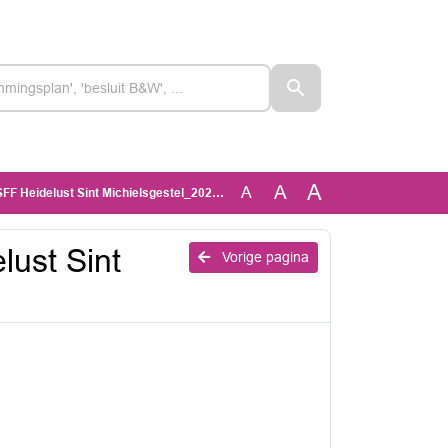
A
A
A
 Heidelust Sint Michielsgestel_20250331
ust Sint
Vorige pagina